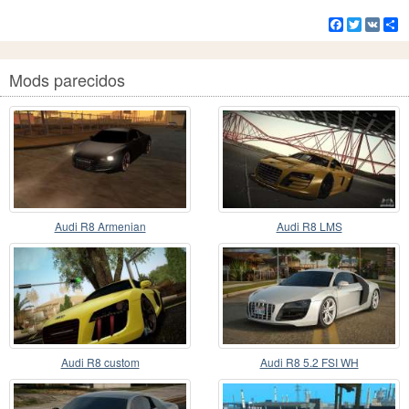
Facebook
Twitter
VK
C
Mods parecidos
Audi R8 Armenian
Audi R8 LMS
Audi R8 custom
Audi R8 5.2 FSI WH