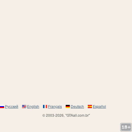
Русский
English
Français
Deutsch
Español
© 2003-2026, "GTAall.com.br"