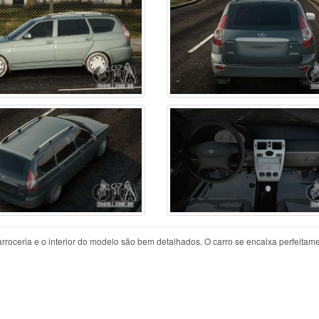
rroceria e o interior do modelo são bem detalhados. O carro se encaixa perfeitam