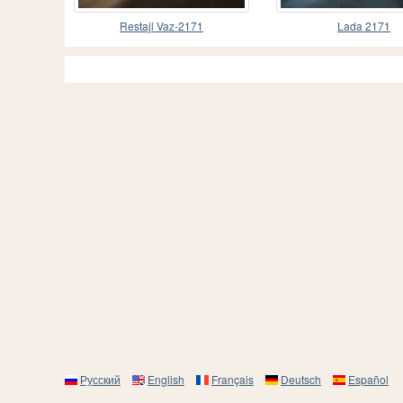
Restajl Vaz-2171
Lada 2171
Русский
English
Français
Deutsch
Español