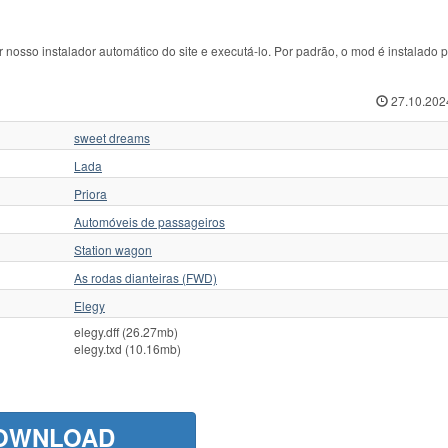
 nosso instalador automático do site e executá-lo. Por padrão, o mod é instalado 
27.10.202
sweet dreams
Lada
Priora
Automóveis de passageiros
Station wagon
As rodas dianteiras (FWD)
Elegy
elegy.dff (26.27mb)
elegy.txd (10.16mb)
OWNLOAD