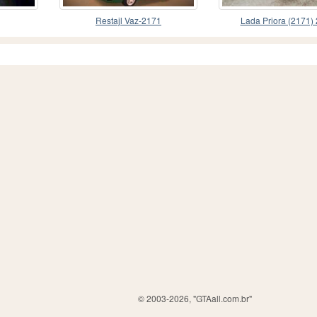
Restajl Vaz-2171
Lada Priora (2171)
© 2003-2026, "GTAall.com.br"