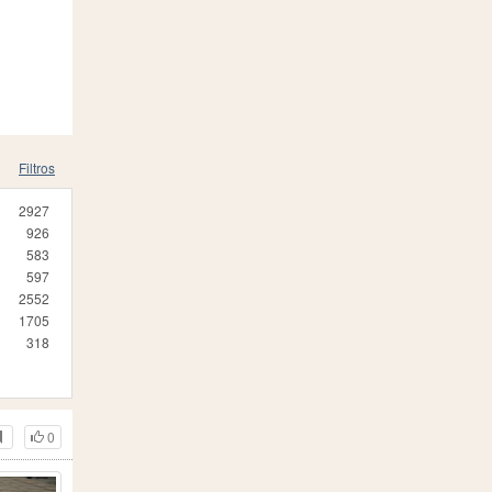
Filtros
2927
926
583
597
2552
1705
318
0