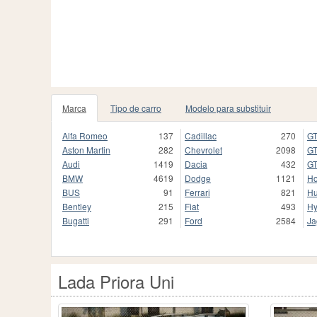
Marca
Tipo de carro
Modelo para substituir
Alfa Romeo
137
Cadillac
270
GT
Aston Martin
282
Chevrolet
2098
GT
Audi
1419
Dacia
432
GT
BMW
4619
Dodge
1121
H
BUS
91
Ferrari
821
H
Bentley
215
Fiat
493
Hy
Bugatti
291
Ford
2584
Ja
Lada Priora Uni