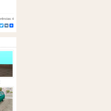
rências: 4
Facebook
Twitter
VK
Compartilhe
F