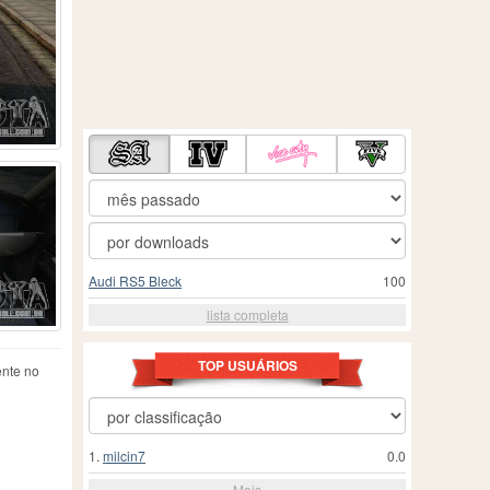
Audi RS5 Bleck
100
lista completa
TOP USUÁRIOS
ente no
1.
milcin7
0.0
Mais