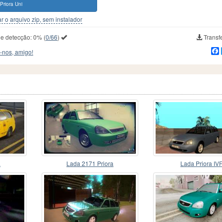
Priora Uni
r o arquivo zip, sem instalador
de detecção:
0%
(
0/66
)
Transfe
-nos, amigo!
a
Lada 2171 Priora
Lada Priora IV