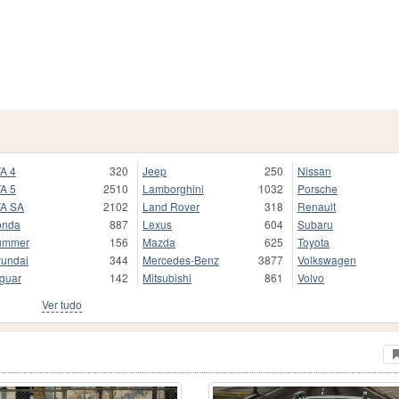
A 4
320
Jeep
250
Nissan
A 5
2510
Lamborghini
1032
Porsche
A SA
2102
Land Rover
318
Renault
onda
887
Lexus
604
Subaru
ummer
156
Mazda
625
Toyota
undai
344
Mercedes-Benz
3877
Volkswagen
guar
142
Mitsubishi
861
Volvo
Ver tudo