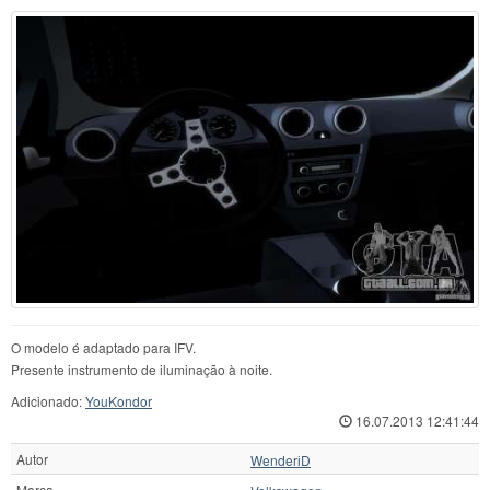
O modelo é adaptado para IFV.
Presente instrumento de iluminação à noite.
Adicionado:
YouKondor
16.07.2013 12:41:44
Autor
WenderіD
Marca