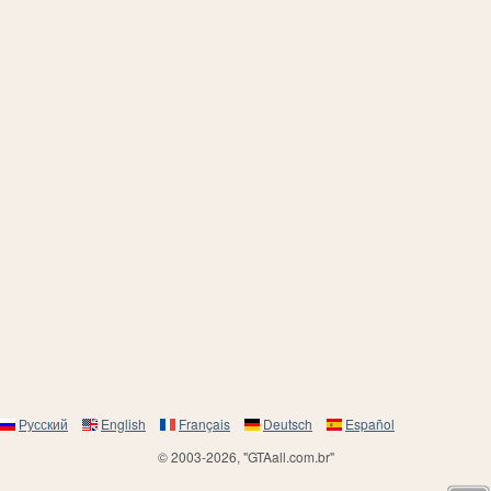
Русский
English
Français
Deutsch
Español
© 2003-2026, "GTAall.com.br"