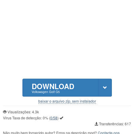
DOWNLOAD
Volkswagen Golf G5
baixar o arquivo zip, sem instalador
Visualizações: 4.3k
Virus Taxa de detecção:
0%
(
0/58
)
Transferências: 617
Não muito bem fornecido autor? Erros na descrição mod?
Contacte-nos,