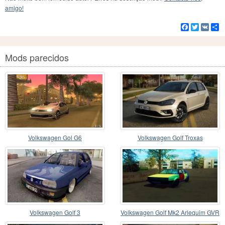
amigo!
Facebook
Twitter
VK
C
Mods parecidos
Volkswagen Gol G6
Volkswagen Golf Troxas
Volkswagen Golf 3
Volkswagen Golf Mk2 Arlequim GVR