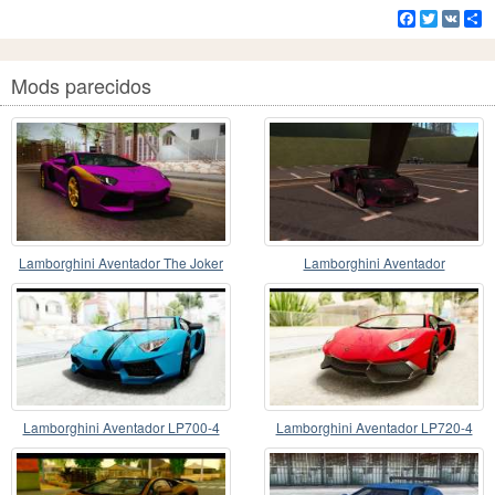
Facebook
Twitter
VK
C
Mods parecidos
Lamborghini Aventador The Joker
Lamborghini Aventador
Lamborghini Aventador LP700-4
Lamborghini Aventador LP720-4
2012
2013