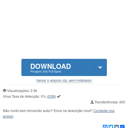
DOWNLOAD
Peugeot 206 Full Sport
baixar o arquivo zip, sem instalador
Visualizações: 2.5k
Virus Taxa de detecção:
0%
(
0/59
)
Transferências: 400
Não muito bem fornecido autor? Erros na descrição mod?
Contacte-nos,
amigo!
Facebook
Twitter
VK
C