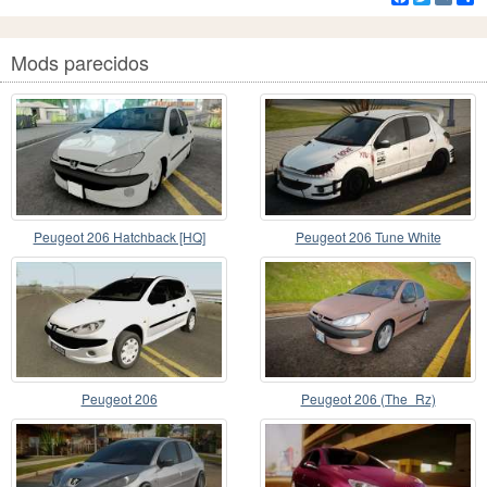
Mods parecidos
Peugeot 206 Hatchback [HQ]
Peugeot 206 Tune White
Peugeot 206
Peugeot 206 (The_Rz)