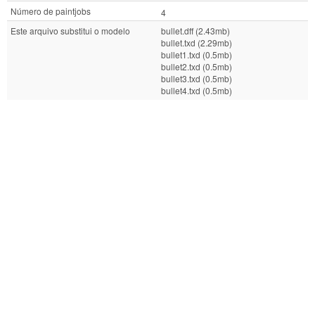
Número de paintjobs
4
Este arquivo substitui o modelo
bullet.dff (2.43mb)
bullet.txd (2.29mb)
bullet1.txd (0.5mb)
bullet2.txd (0.5mb)
bullet3.txd (0.5mb)
bullet4.txd (0.5mb)