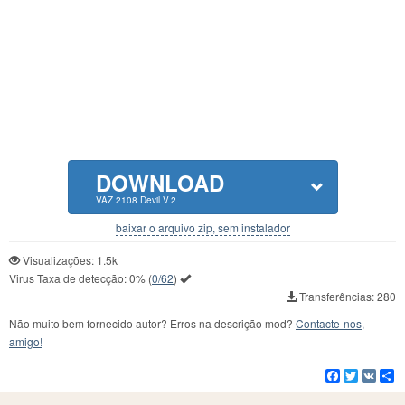
DOWNLOAD
VAZ 2108 Devil V.2
baixar o arquivo zip, sem instalador
Visualizações: 1.5k
Virus Taxa de detecção:
0%
(
0/62
)
Transferências: 280
Não muito bem fornecido autor? Erros na descrição mod?
Contacte-nos,
amigo!
Facebook
Twitter
VK
C