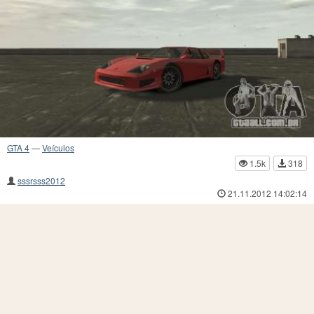
GTA 4
—
Veículos
1.5k
318
sssrsss2012
21.11.2012 14:02:14