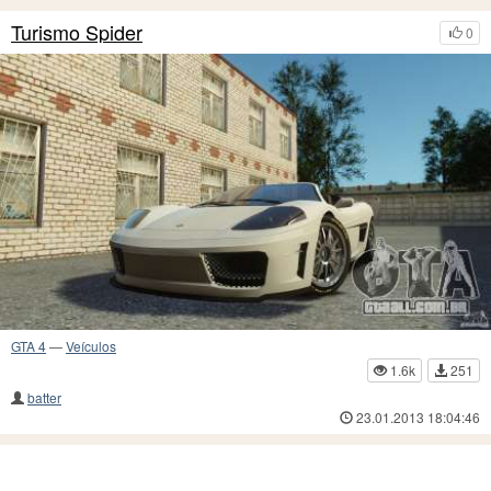
Turismo Spider
0
GTA 4
—
Veículos
1.6k
251
batter
23.01.2013 18:04:46