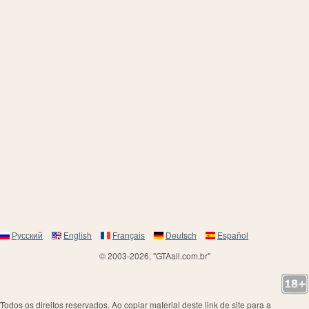
Русский
English
Français
Deutsch
Español
© 2003-2026, "GTAall.com.br"
Todos os direitos reservados. Ao copiar material deste link de site para a