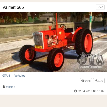
Valmet 565
0
GTA 4
—
Veículos
2.2k
400
milcin7
02.04.2018 08:10:07