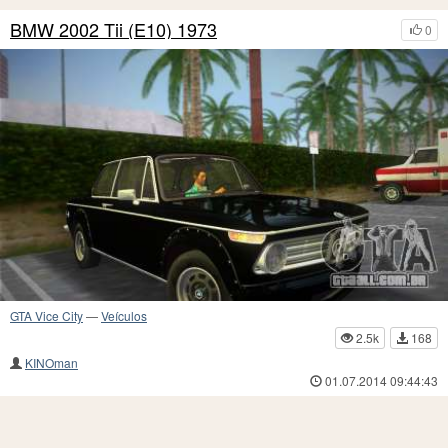
BMW 2002 Tii (E10) 1973
0
GTA Vice City
—
Veículos
2.5k
168
KINOman
01.07.2014 09:44:43