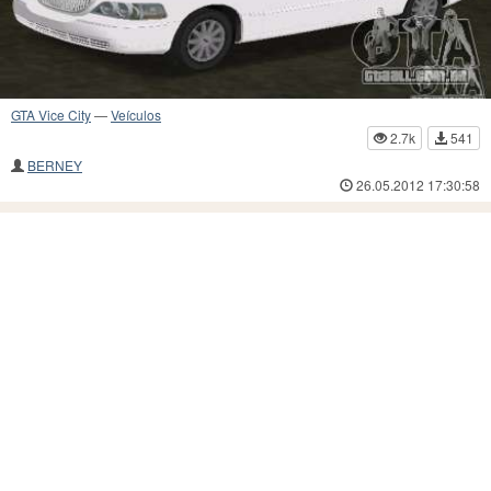
GTA Vice City
—
Veículos
2.7k
541
BERNEY
26.05.2012 17:30:58