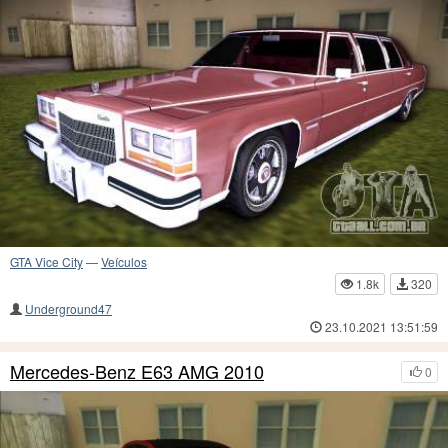
GTA Vice City
—
Veículos
1.8k
320
Underground47
23.10.2021 13:51:59
Mercedes-Benz E63 AMG 2010
0