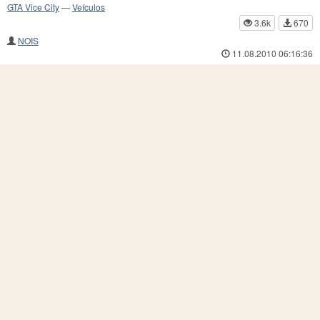
GTA Vice City
—
Veículos
3.6k
670
NOIS
11.08.2010 06:16:36