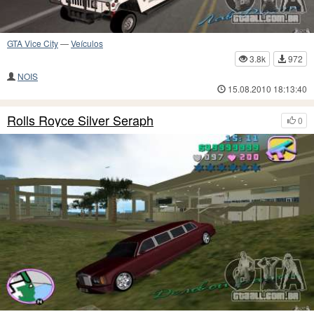
GTA Vice City
—
Veículos
3.8k
972
NOIS
15.08.2010 18:13:40
Rolls Royce Silver Seraph
0