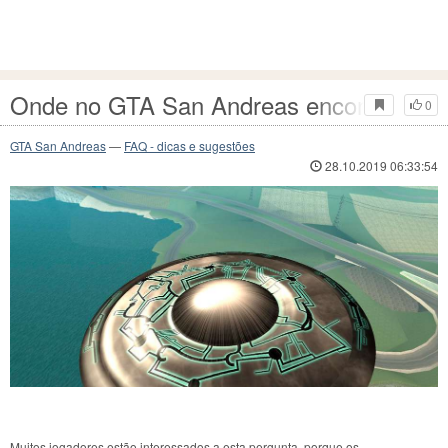
Onde no GTA San Andreas encontrar o 
0
GTA San Andreas
—
FAQ - dicas e sugestões
28.10.2019 06:33:54
Muitos jogadores estão interessados a esta pergunta, porque os