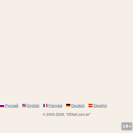
Русский
English
Français
Deutsch
Español
© 2003-2026, "GTAall.com.br"