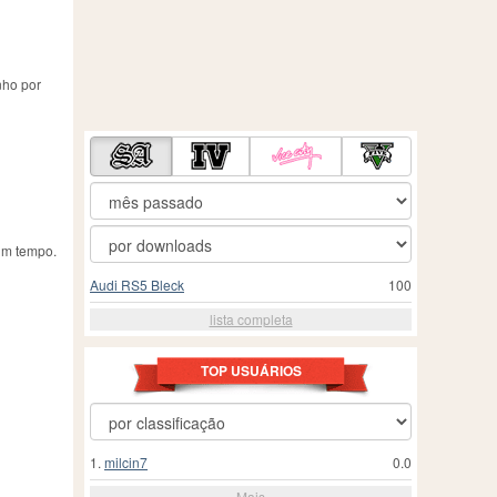
nho por
um tempo.
Audi RS5 Bleck
100
lista completa
TOP USUÁRIOS
1.
milcin7
0.0
Mais