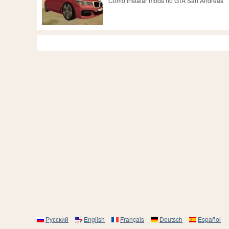
Como instalar mods no GTA San Andreas
Русский
English
Français
Deutsch
Español