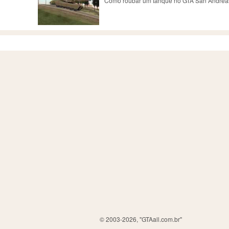
Como roubar um tanque no GTA San Andrea
© 2003-2026, "GTAall.com.br"