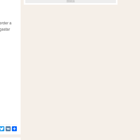
erder a
gastar
Facebook
Twitter
VK
Compartilhe