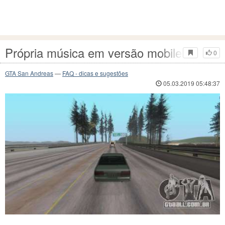
Própria música em versão mobile do GT
0
GTA San Andreas
—
FAQ - dicas e sugestões
05.03.2019 05:48:37