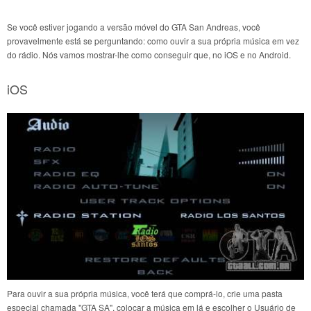
Se você estiver jogando a versão móvel do GTA San Andreas, você
provavelmente está se perguntando: como ouvir a sua própria música em vez
do rádio. Nós vamos mostrar-lhe como conseguir que, no iOS e no Android.
iOS
Para ouvir a sua própria música, você terá que comprá-lo, crie uma pasta
especial chamada "GTA SA", colocar a música em lá e escolher o Usuário de