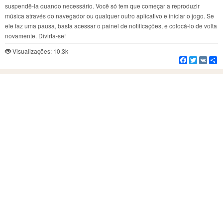
suspendê-la quando necessário. Você só tem que começar a reproduzir
música através do navegador ou qualquer outro aplicativo e iniciar o jogo. Se
ele faz uma pausa, basta acessar o painel de notificações, e colocá-lo de volta
novamente. Divirta-se!
Visualizações: 10.3k
Facebook
Twitter
VK
C