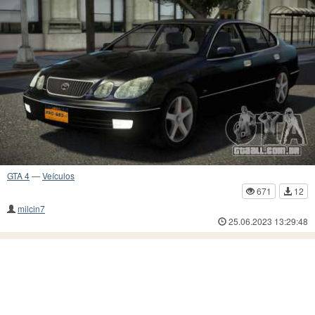
GTA 4
—
Veículos
671
12
milcin7
25.06.2023 13:29:48