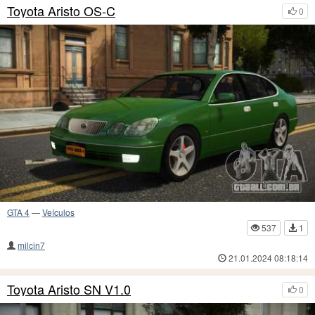
Toyota Aristo OS-C
0
GTA 4
—
Veículos
537
1
milcin7
21.01.2024 08:18:14
Toyota Aristo SN V1.0
0