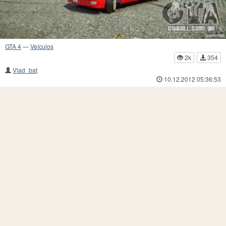
GTA 4
—
Veículos
2k
354
Vlad_bat
10.12.2012 05:36:53