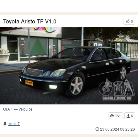
Toyota Aristo TF V1.0
0
GTA 4
—
Veículos
361
6
milcin7
23.06.2024 08:23:26