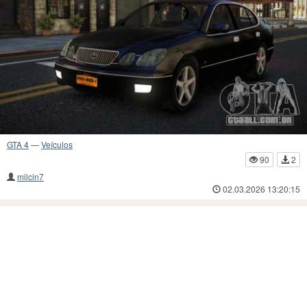
GTA 4
—
Veículos
90
2
milcin7
02.03.2026 13:20:15