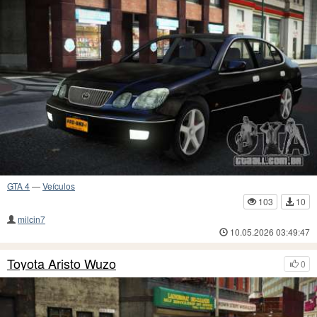
GTA 4
—
Veículos
103
10
milcin7
10.05.2026 03:49:47
Toyota Aristo Wuzo
0