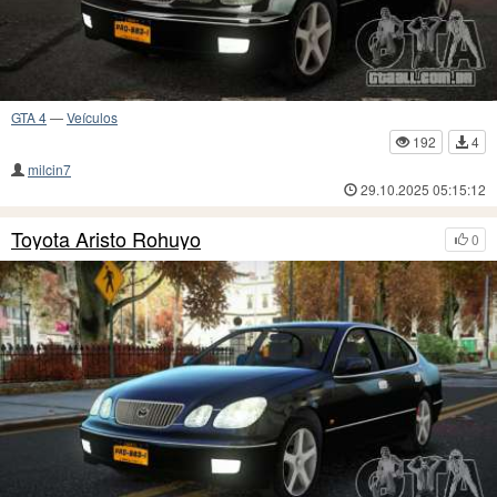
GTA 4
—
Veículos
192
4
milcin7
29.10.2025 05:15:12
Toyota Aristo Rohuyo
0