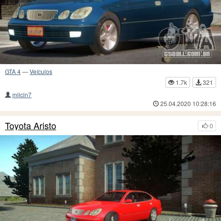
GTA 4
—
Veículos
1.7k
321
milcin7
25.04.2020 10:28:16
Toyota Aristo
0