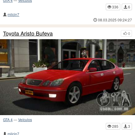
GTA 4
—
Veículos
336
6
milcin7
08.03.2025 09:24:27
Toyota Aristo Bufeva
0
GTA 4
—
Veículos
285
3
milcin7