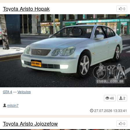
Toyota Aristo Hopak
0
GTA 4
—
Veículos
46
2
milcin7
27.07.2026 13:33:41
Toyota Aristo Jojozefow
0