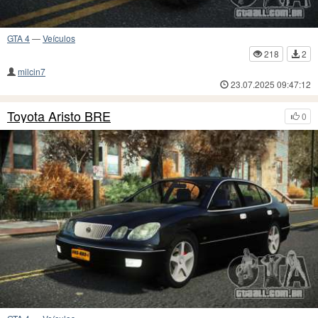
GTA 4
—
Veículos
218
2
milcin7
23.07.2025 09:47:12
Toyota Aristo BRE
0