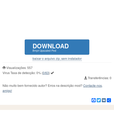
DOWNLOAD
Bmyri Upscaled Ped
baixar o arquivo zip, sem instalador
Visualizações: 557
Virus Taxa de detecção:
0%
(
0/63
)
Transferências: 0
Não muito bem fornecido autor? Erros na descrição mod?
Contacte-nos,
amigo!
Facebook
Twitter
VK
C