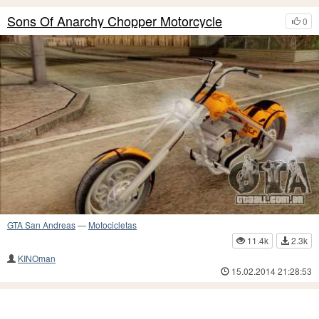
Sons Of Anarchy Chopper Motorcycle
0
GTA San Andreas
—
Motocicletas
11.4k
2.3k
KINOman
15.02.2014 21:28:53