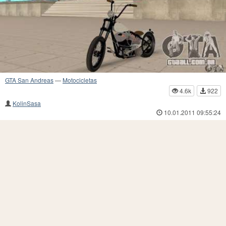
GTA San Andreas
—
Motocicletas
4.6k
922
KolinSasa
10.01.2011 09:55:24