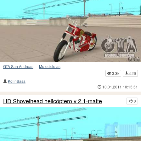
GTA San Andreas
—
Motocicletas
3.3k
526
KolinSasa
10.01.2011 10:15:51
HD Shovelhead helicóptero v 2.1-matte
0