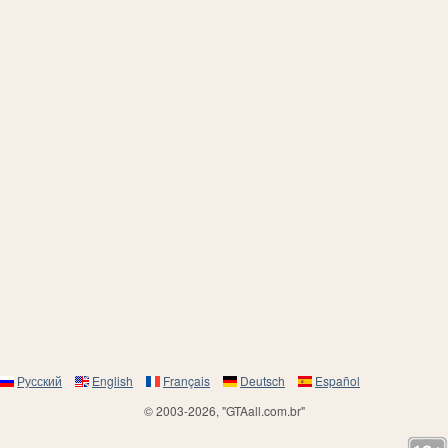
Русский
English
Français
Deutsch
Español
© 2003-2026, "GTAall.com.br"