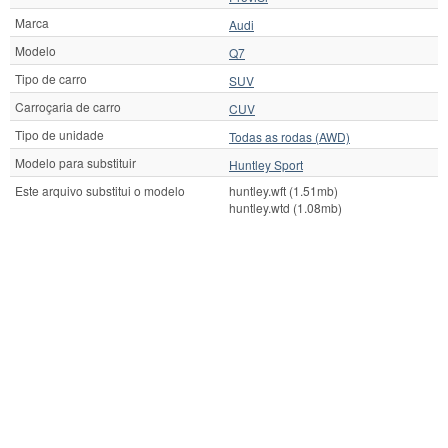
Marca
Audi
Modelo
Q7
Tipo de carro
SUV
Carroçaria de carro
CUV
Tipo de unidade
Todas as rodas (AWD)
Modelo para substituir
Huntley Sport
Este arquivo substitui o modelo
huntley.wft (1.51mb)
huntley.wtd (1.08mb)