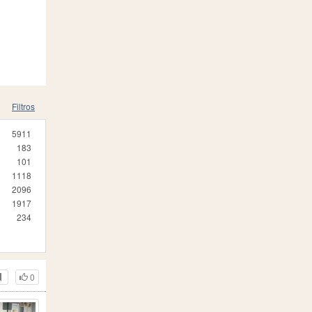
Filtros
5911
183
101
1118
2096
1917
234
0