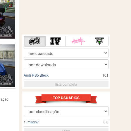
Audi RS5 Bleck
101
lista completa
TOP USUÁRIOS
cação
1.
milcin7
0.0
Mais