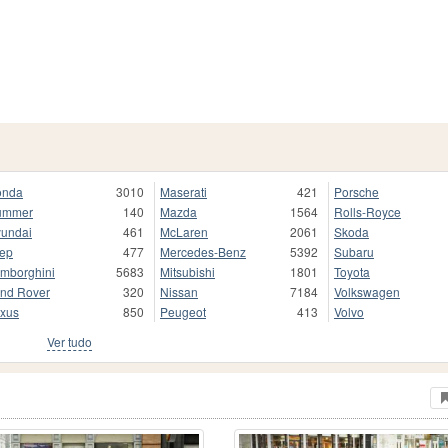
onda
3010
Maserati
421
Porsche
ummer
140
Mazda
1564
Rolls-Royce
undai
461
McLaren
2061
Skoda
ep
477
Mercedes-Benz
5392
Subaru
mborghini
5683
Mitsubishi
1801
Toyota
nd Rover
320
Nissan
7184
Volkswagen
xus
850
Peugeot
413
Volvo
Ver tudo