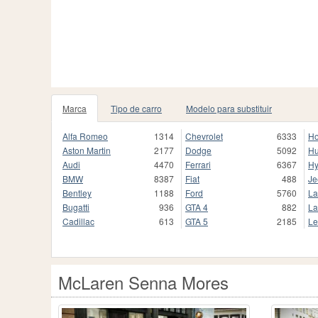
Marca
Tipo de carro
Modelo para substituir
Alfa Romeo
1314
Chevrolet
6333
H
Aston Martin
2177
Dodge
5092
H
Audi
4470
Ferrari
6367
Hy
BMW
8387
Fiat
488
Je
Bentley
1188
Ford
5760
La
Bugatti
936
GTA 4
882
La
Cadillac
613
GTA 5
2185
Le
McLaren Senna Mores