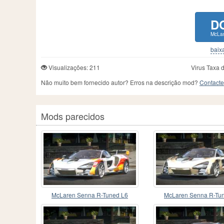
D
McLa
baixa
Visualizações: 211
Virus Taxa 
Não muito bem fornecido autor? Erros na descrição mod?
Contacte
Mods parecidos
McLaren Senna R-Tuned L6
McLaren Senna R-Tu