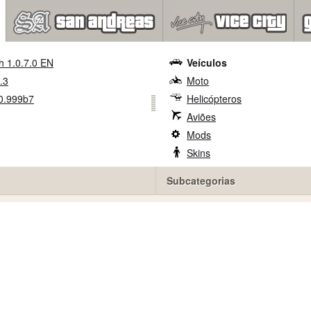
h 1.0.7.0 EN
Veículos
.3
Moto
0.999b7
Helicópteros
Aviões
Mods
Skins
Subcategorias