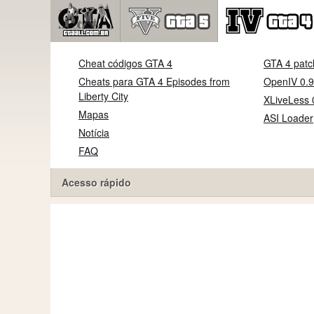
Cheat códigos GTA 4
GTA 4 patc
Cheats para GTA 4 Episodes from
OpenIV 0.9
Liberty City
XLiveLess 
Mapas
ASI Loader
Notícia
FAQ
Acesso rápido