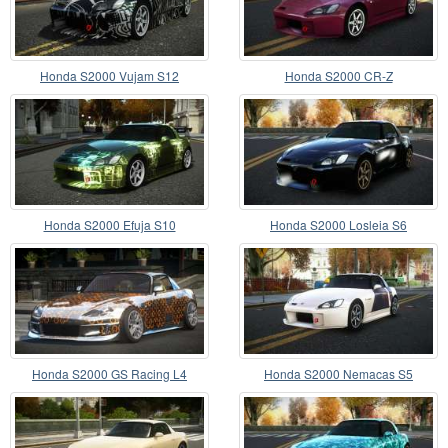
Honda S2000 Vujam S12
Honda S2000 CR-Z
Honda S2000 Efuja S10
Honda S2000 Losleia S6
Honda S2000 GS Racing L4
Honda S2000 Nemacas S5