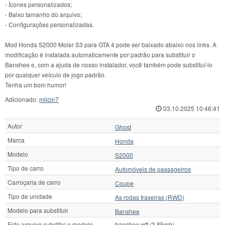
- Ícones personalizados;
- Baixo tamanho do arquivo;
- Configurações personalizadas.
Mod Honda S2000 Moler S3 para GTA 4 pode ser baixado abaixo nos links. A
modificação é instalada automaticamente por padrão para substituir o
Banshee e, com a ajuda de nosso instalador, você também pode substituí-lo
por qualquer veículo de jogo padrão.
Tenha um bom humor!
Adicionado:
milcin7
03.10.2025 10:46:41
Autor
Ghost
Marca
Honda
Modelo
S2000
Tipo de carro
Automóveis de passageiros
Carroçaria de carro
Coupe
Tipo de unidade
As rodas traseiras (RWD)
Modelo para substituir
Banshee
Este arquivo substitui o modelo
banshee.wft (3.85mb)