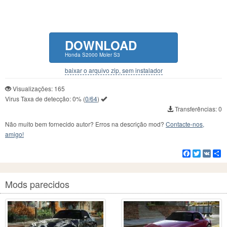
DOWNLOAD
Honda S2000 Moler S3
baixar o arquivo zip, sem instalador
Visualizações: 165
Virus Taxa de detecção:
0%
(
0/64
)
Transferências: 0
Não muito bem fornecido autor? Erros na descrição mod?
Contacte-nos,
amigo!
Facebook
Twitter
VK
C
Mods parecidos