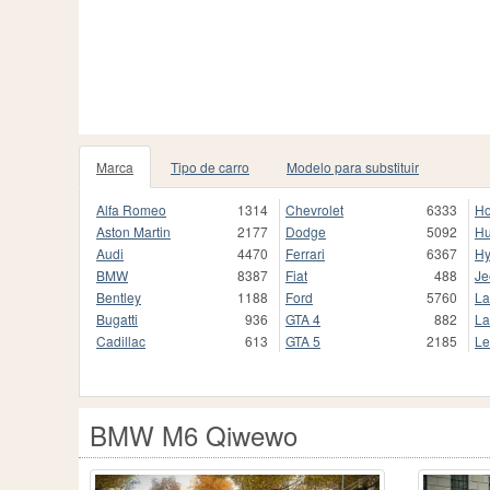
Marca
Tipo de carro
Modelo para substituir
Alfa Romeo
1314
Chevrolet
6333
H
Aston Martin
2177
Dodge
5092
H
Audi
4470
Ferrari
6367
Hy
BMW
8387
Fiat
488
Je
Bentley
1188
Ford
5760
La
Bugatti
936
GTA 4
882
La
Cadillac
613
GTA 5
2185
Le
BMW M6 Qiwewo