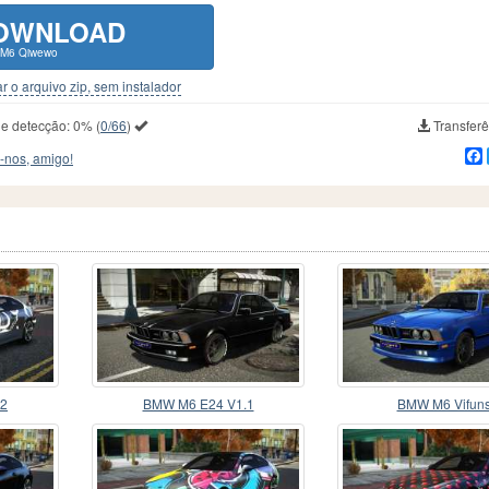
OWNLOAD
M6 Qiwewo
r o arquivo zip, sem instalador
de detecção:
0%
(
0/66
)
Transferê
-nos, amigo!
S2
BMW M6 E24 V1.1
BMW M6 Vifun