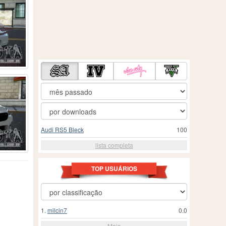
Audi RS5 Bleck
100
lista completa
TOP USUÁRIOS
1.
milcin7
0.0
Mais