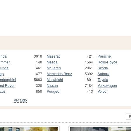
onda
3010
Maserati
421
Porsche
ummer
140
Mazda
1564
Rolls-Royce
undai
461
McLaren
2061
Skoda
ep
477
Mercedes-Benz
5392
Subaru
mborghini
5683
Mitsubishi
1801
Toyota
nd Rover
320
Nissan
7184
Volkswagen
xus
850
Peugeot
413
Volvo
Ver tudo