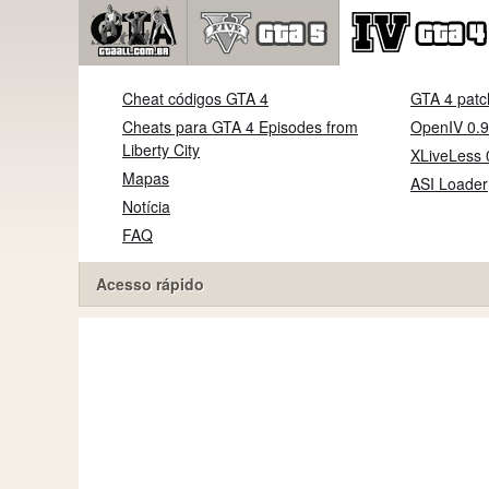
Cheat códigos GTA 4
GTA 4 patc
Cheats para GTA 4 Episodes from
OpenIV 0.9
Liberty City
XLiveLess 
Mapas
ASI Loader
Notícia
FAQ
Acesso rápido