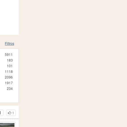
Filtros
5911
183
101
1118
2096
1917
234
1