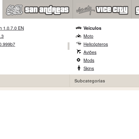
h 1.0.7.0 EN
Veículos
.3
Moto
0.999b7
Helicópteros
Aviões
Mods
Skins
Subcategorias