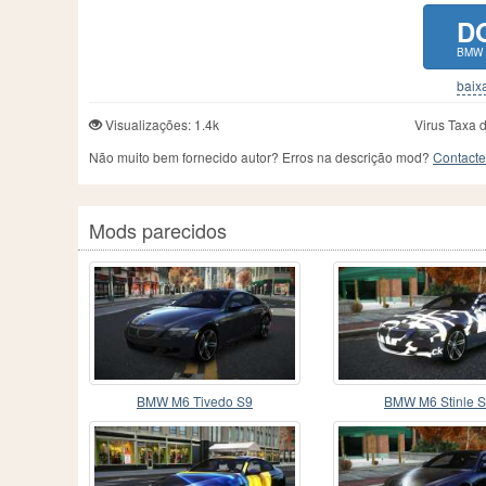
D
BMW 
baixa
Visualizações: 1.4k
Virus Taxa 
Não muito bem fornecido autor? Erros na descrição mod?
Contacte
Mods parecidos
BMW M6 Tivedo S9
BMW M6 Stinle 