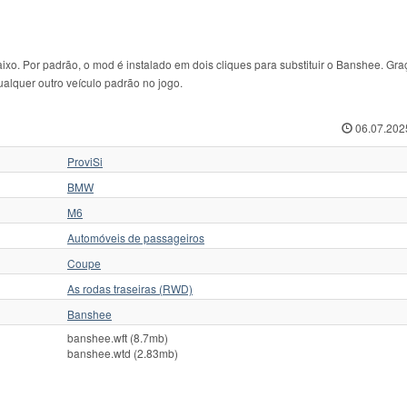
o. Por padrão, o mod é instalado em dois cliques para substituir o Banshee. Gra
ualquer outro veículo padrão no jogo.
06.07.202
ProviSi
BMW
M6
Automóveis de passageiros
Coupe
As rodas traseiras (RWD)
Banshee
banshee.wft (8.7mb)
banshee.wtd (2.83mb)