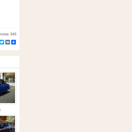
ncias: 345
Facebook
Twitter
VK
Compartilhe
s