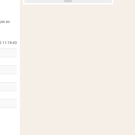
ças ao
5 11:19:43