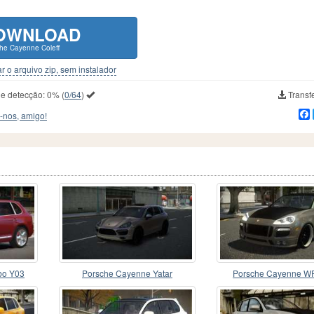
OWNLOAD
he Cayenne Coleff
r o arquivo zip, sem instalador
de detecção:
0%
(
0/64
)
Transfe
-nos, amigo!
bo Y03
Porsche Cayenne Yatar
Porsche Cayenne W