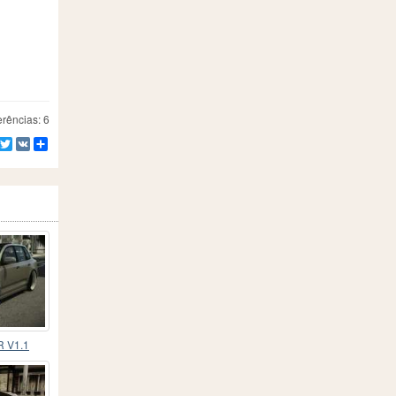
rências: 6
Facebook
Twitter
VK
Compartilhe
R V1.1