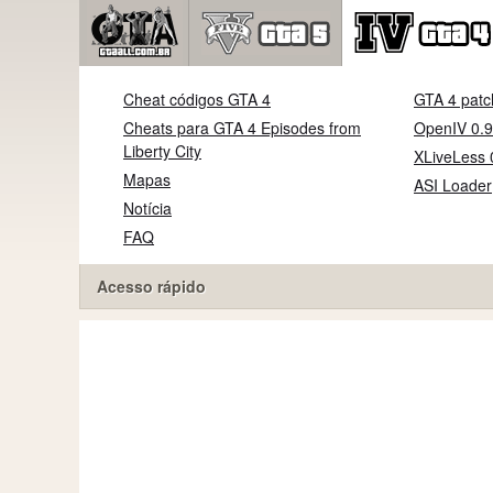
Cheat códigos GTA 4
GTA 4 patc
Cheats para GTA 4 Episodes from
OpenIV 0.9
Liberty City
XLiveLess 
Mapas
ASI Loader
Notícia
FAQ
Acesso rápido