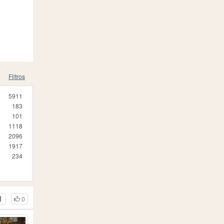
Filtros
5911
183
101
1118
2096
1917
234
0