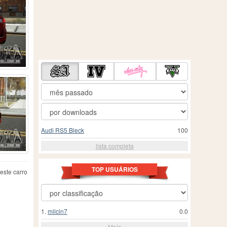
Audi RS5 Bleck
100
lista completa
TOP USUÁRIOS
este carro
1.
milcin7
0.0
Mais