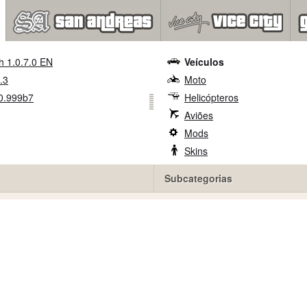
h 1.0.7.0 EN
Veículos
.3
Moto
0.999b7
Helicópteros
Aviões
Mods
Skins
Subcategorias