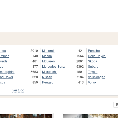
onda
3010
Maserati
421
Porsche
ummer
140
Mazda
1564
Rolls-Royce
undai
461
McLaren
2061
Skoda
ep
477
Mercedes-Benz
5392
Subaru
mborghini
5683
Mitsubishi
1801
Toyota
nd Rover
320
Nissan
7184
Volkswagen
xus
850
Peugeot
413
Volvo
Ver tudo