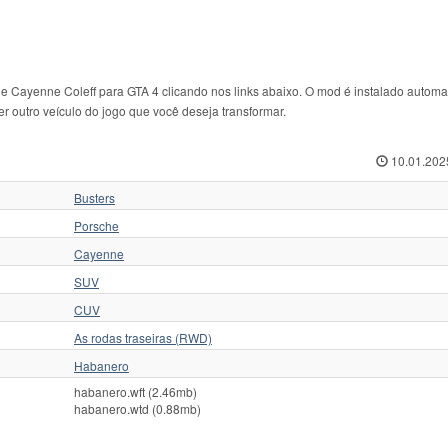
e Cayenne Coleff para GTA 4 clicando nos links abaixo. O mod é instalado autom
r outro veículo do jogo que você deseja transformar.
10.01.202
Busters
Porsche
Cayenne
SUV
CUV
As rodas traseiras (RWD)
Habanero
habanero.wft (2.46mb)
habanero.wtd (0.88mb)