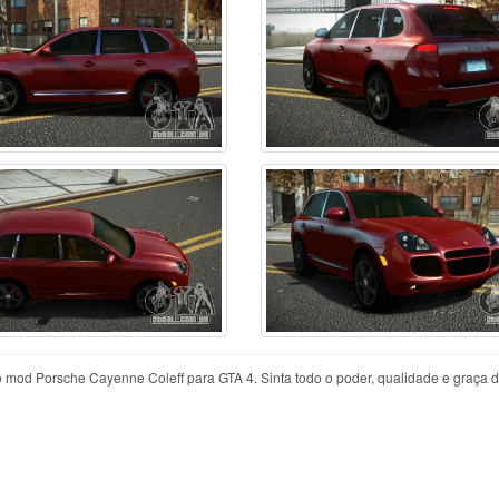
 mod Porsche Cayenne Coleff para GTA 4. Sinta todo o poder, qualidade e graça d