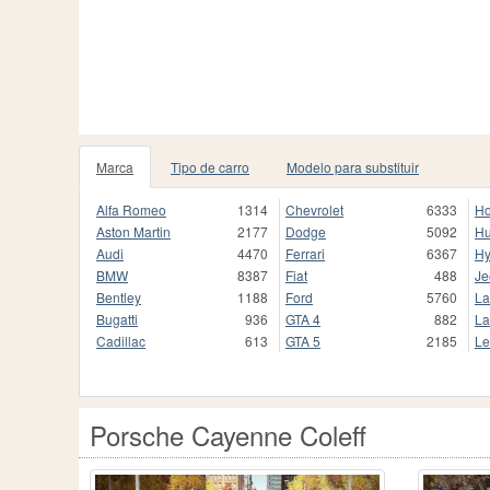
Marca
Tipo de carro
Modelo para substituir
Alfa Romeo
1314
Chevrolet
6333
H
Aston Martin
2177
Dodge
5092
H
Audi
4470
Ferrari
6367
Hy
BMW
8387
Fiat
488
Je
Bentley
1188
Ford
5760
La
Bugatti
936
GTA 4
882
La
Cadillac
613
GTA 5
2185
Le
Porsche Cayenne Coleff