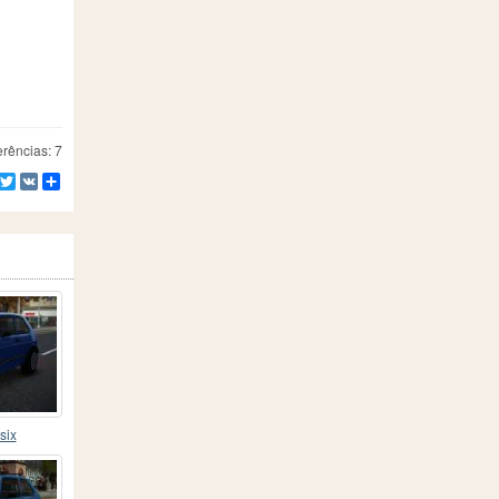
rências: 7
Facebook
Twitter
VK
Compartilhe
six