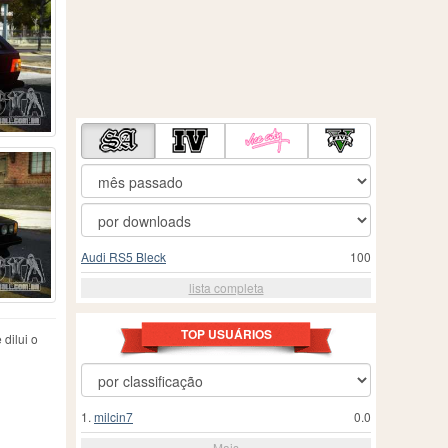
Audi RS5 Bleck
100
lista completa
TOP USUÁRIOS
dilui o
1.
milcin7
0.0
Mais