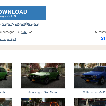
OWNLOAD
wagen Golf RSL
r o arquivo zip, sem instalador
de detecção:
0%
(
0/68
)
Transfe
-nos, amigo!
usab
Volkswagen Golf Dovon
Volkswagen Golf I