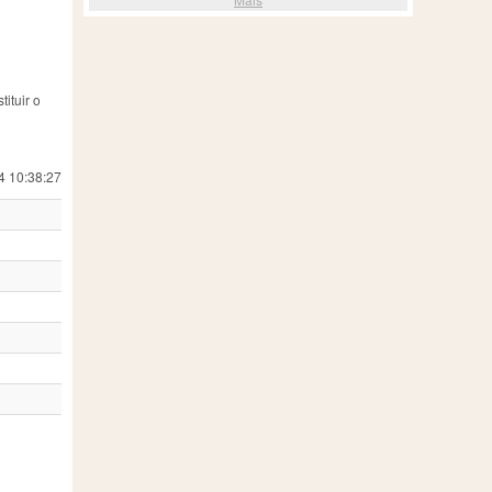
ituir o
4 10:38:27