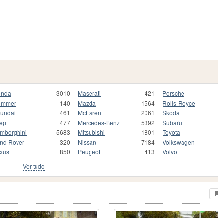
onda
3010
Maserati
421
Porsche
ummer
140
Mazda
1564
Rolls-Royce
undai
461
McLaren
2061
Skoda
ep
477
Mercedes-Benz
5392
Subaru
mborghini
5683
Mitsubishi
1801
Toyota
nd Rover
320
Nissan
7184
Volkswagen
xus
850
Peugeot
413
Volvo
Ver tudo