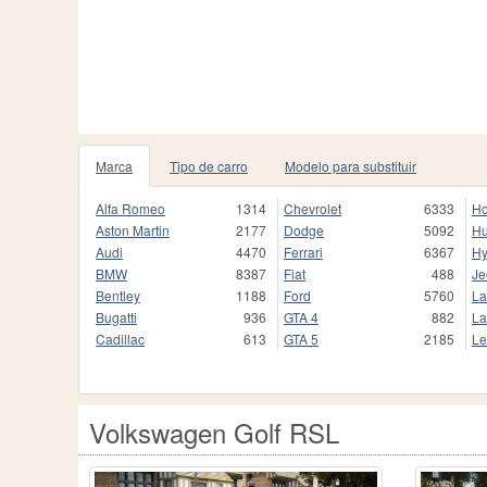
Marca
Tipo de carro
Modelo para substituir
Alfa Romeo
1314
Chevrolet
6333
H
Aston Martin
2177
Dodge
5092
H
Audi
4470
Ferrari
6367
Hy
BMW
8387
Fiat
488
Je
Bentley
1188
Ford
5760
La
Bugatti
936
GTA 4
882
La
Cadillac
613
GTA 5
2185
Le
Volkswagen Golf RSL