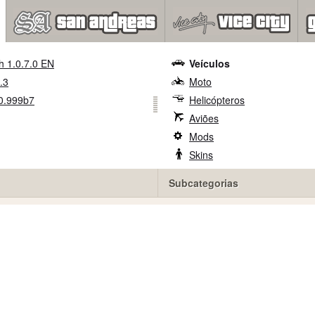
h 1.0.7.0 EN
Veículos
.3
Moto
0.999b7
Helicópteros
Aviões
Mods
Skins
Subcategorias