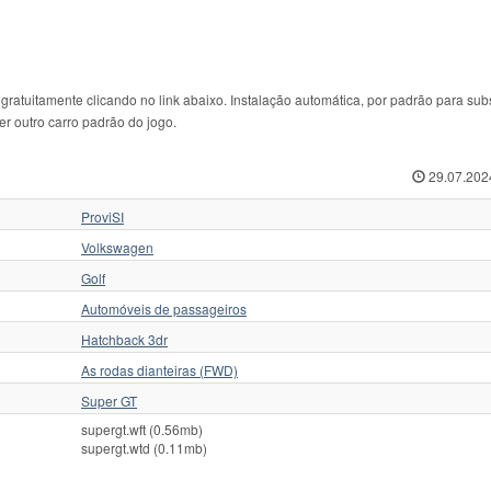
atuitamente clicando no link abaixo. Instalação automática, por padrão para subst
r outro carro padrão do jogo.
29.07.202
ProviSI
Volkswagen
Golf
Automóveis de passageiros
Hatchback 3dr
As rodas dianteiras (FWD)
Super GT
supergt.wft (0.56mb)
supergt.wtd (0.11mb)