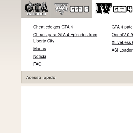
Cheat códigos GTA 4
GTA 4 patc
Cheats para GTA 4 Episodes from
OpenIV 0.9
Liberty City
XLiveLess 
Mapas
ASI Loader
Notícia
FAQ
Acesso rápido