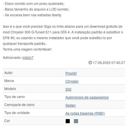
- Disco correto com um pneu quebrado;
- Baixo tamanho do arquivo e LOD correto;
- Se encaixa bem nas estradas liberty.
Isso é o que você precisa! Siga os links abaixo para um download gratuito do
mod Chrysler 300 G-Tuned S11 para GTA 4. A instalação padrão é substituir o
DF8-90, ou usando o mesmo instalador que você pode substituí-lo por
qualquer transporte padrão.
Tenha uma viagem confortável!
Adicionado:
milcin7
17.09.2022 07:45:27
Autor
ProviSI
Marca
Chrysler
Modelo
300
Tipo de carro
Automóveis de passageiros
Carroçaria de carro
Sedan
Tipo de unidade
As rodas traseiras (RWD)
Cor