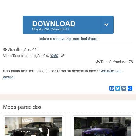
DOWNLOAD
Chrysler 300 G-Tuned S11
baixar o arquivo zip, sem instalador
Visualizações: 691
Virus Taxa de detecção:
0%
(
0/60
)
Transferências: 176
Não muito bem fornecido autor? Erros na descrição mod?
Contacte-nos,
amigo!
Facebook
Twitter
VK
C
Mods parecidos