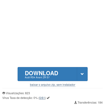
DOWNLOAD
Audi RS4 Avant ZR S7
baixar o arquivo zip, sem instalador
Visualizações: 823
Virus Taxa de detecção:
0%
(
0/61
)
Transferências: 184