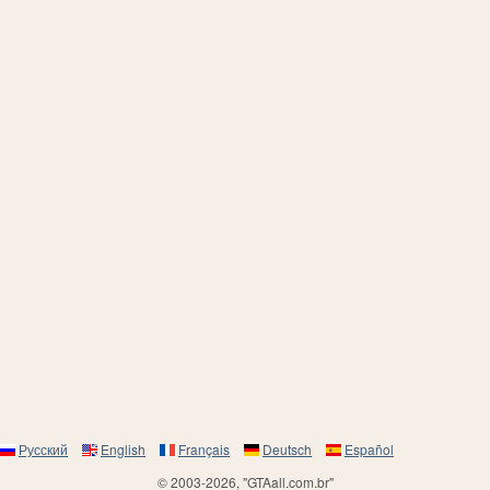
Русский
English
Français
Deutsch
Español
© 2003-2026, "GTAall.com.br"