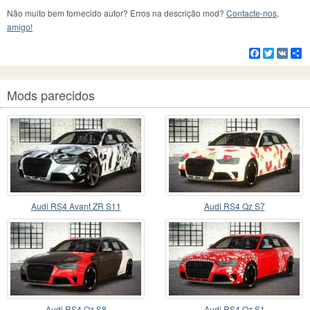
Não muito bem fornecido autor? Erros na descrição mod?
Contacte-nos,
amigo!
Facebook
Twitter
VK
C
Mods parecidos
Audi RS4 Avant ZR S11
Audi RS4 Qz S7
Audi RS4 Qz S8
Audi RS4 Qz S1