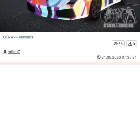
GTA 4
—
Veículos
55
0
milcin7
31.05.2026 07:35:31