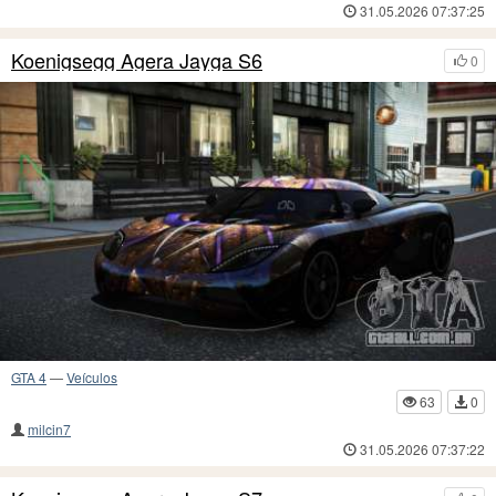
31.05.2026 07:37:25
Koenigsegg Agera Jayga S6
0
GTA 4
—
Veículos
63
0
milcin7
31.05.2026 07:37:22