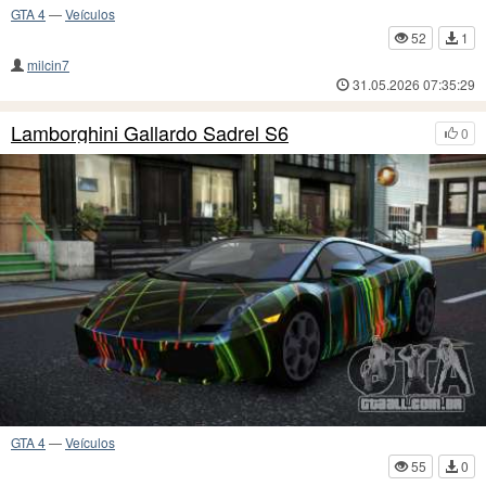
GTA 4
—
Veículos
52
1
milcin7
31.05.2026 07:35:29
Lamborghini Gallardo Sadrel S6
0
GTA 4
—
Veículos
55
0