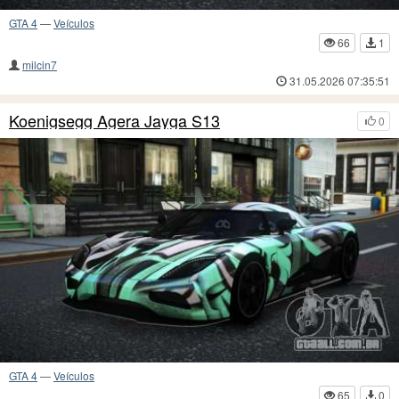
GTA 4
—
Veículos
66
1
milcin7
31.05.2026 07:35:51
Koenigsegg Agera Jayga S13
0
GTA 4
—
Veículos
65
0