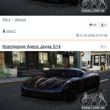
GTA 4
—
Veículos
59
0
milcin7
31.05.2026 07:37:08
Koenigsegg Agera Jayga S14
0