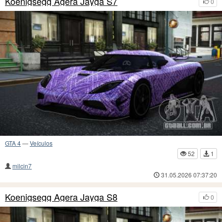
Koenigsegg Agera Jayga S7
0
GTA 4
—
Veículos
52
1
milcin7
31.05.2026 07:37:20
Koenigsegg Agera Jayga S8
0