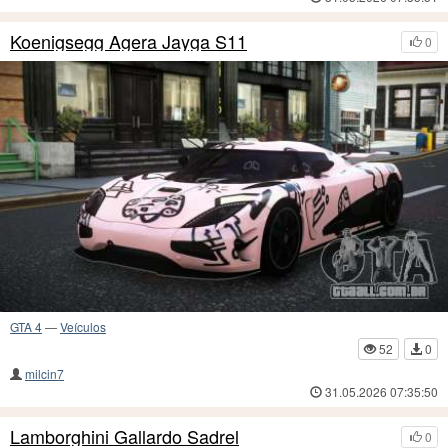
Koenigsegg Agera Jayga S11
0
GTA 4
—
Veículos
52
0
milcin7
31.05.2026 07:35:50
Lamborghini Gallardo Sadrel
0