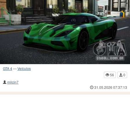
GTA 4
—
Veículos
56
0
milcin7
31.05.2026 07:37:13