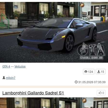
GTA 4
—
Veículos
124
15
milcin7
31.05.2026 07:35:39
Lamborghini Gallardo Sadrel S1
0