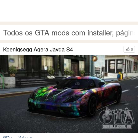
Todos os GTA mods com installer, págin
Koenigsegg Agera Jayga S4
0
GTA 4
—
Veículos