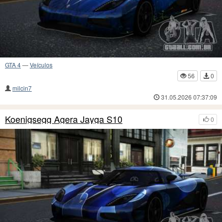
GTA 4
—
Veículos
56
0
milcin7
31.05.2026 07:37:09
Koenigsegg Agera Jayga S10
0