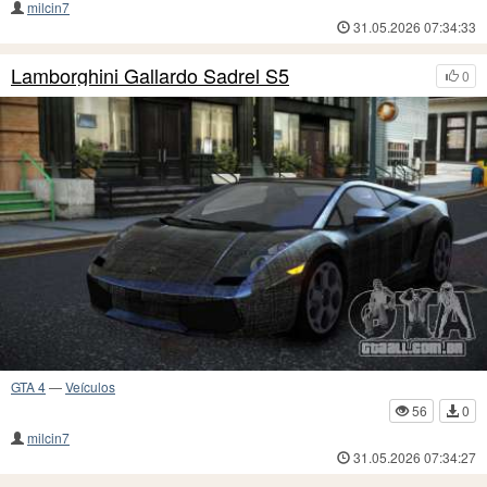
milcin7
31.05.2026 07:34:33
Lamborghini Gallardo Sadrel S5
0
GTA 4
—
Veículos
56
0
milcin7
31.05.2026 07:34:27