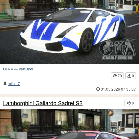
GTA 4
—
Veículos
70
0
milcin7
31.05.2026 07:35:37
Lamborghini Gallardo Sadrel S2
0