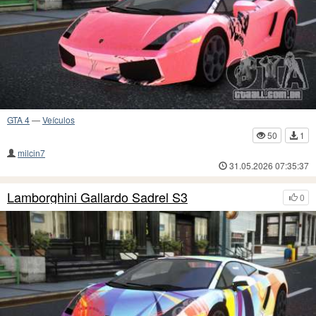
GTA 4
—
Veículos
50
1
milcin7
31.05.2026 07:35:37
Lamborghini Gallardo Sadrel S3
0