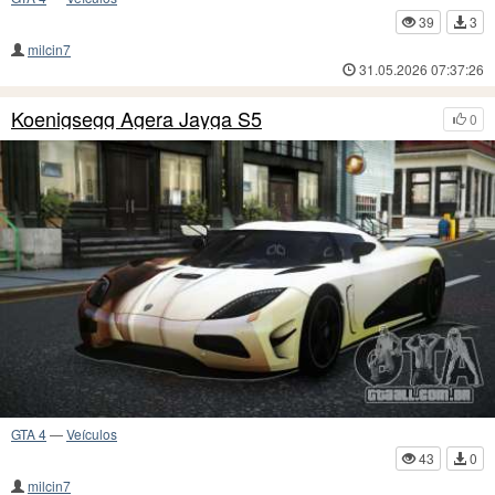
39
3
milcin7
31.05.2026 07:37:26
Koenigsegg Agera Jayga S5
0
GTA 4
—
Veículos
43
0
milcin7