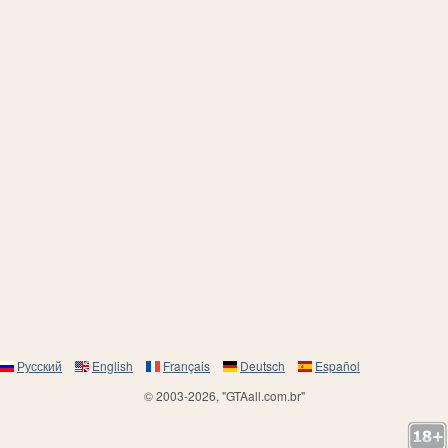
Русский
English
Français
Deutsch
Español
© 2003-2026, "GTAall.com.br"