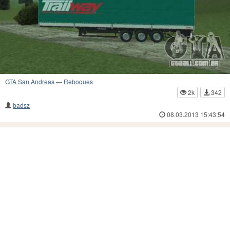
GTA San Andreas
—
Reboques
2k
342
badsz
08.03.2013 15:43:54