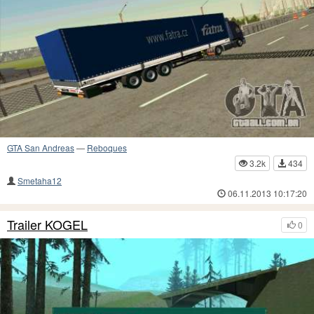
GTA San Andreas
—
Reboques
3.2k
434
Smetaha12
06.11.2013 10:17:20
Trailer KOGEL
0