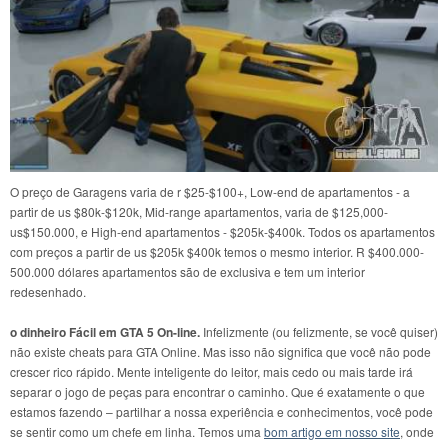
O preço de Garagens varia de r $25-$100+, Low-end de apartamentos - a
partir de us $80k-$120k, Mid-range apartamentos, varia de $125,000-
us$150.000, e High-end apartamentos - $205k-$400k. Todos os apartamentos
com preços a partir de us $205k $400k temos o mesmo interior. R $400.000-
500.000 dólares apartamentos são de exclusiva e tem um interior
redesenhado.
o dinheiro Fácil em GTA 5 On-line.
Infelizmente (ou felizmente, se você quiser)
não existe cheats para GTA Online. Mas isso não significa que você não pode
crescer rico rápido. Mente inteligente do leitor, mais cedo ou mais tarde irá
separar o jogo de peças para encontrar o caminho. Que é exatamente o que
estamos fazendo – partilhar a nossa experiência e conhecimentos, você pode
se sentir como um chefe em linha. Temos uma
bom artigo em nosso site
, onde