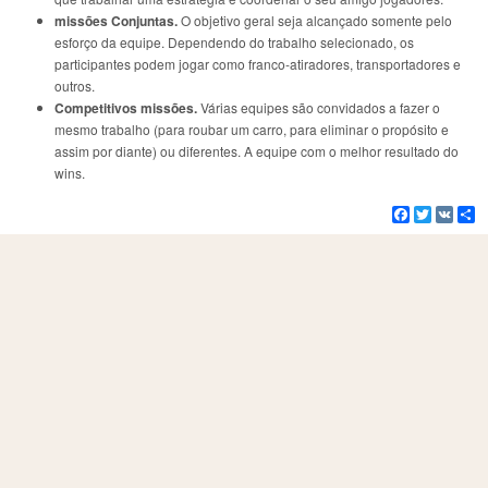
missões Conjuntas.
O objetivo geral seja alcançado somente pelo
esforço da equipe. Dependendo do trabalho selecionado, os
participantes podem jogar como franco-atiradores, transportadores e
outros.
Competitivos missões.
Várias equipes são convidados a fazer o
mesmo trabalho (para roubar um carro, para eliminar o propósito e
assim por diante) ou diferentes. A equipe com o melhor resultado do
wins.
Facebook
Twitter
VK
C