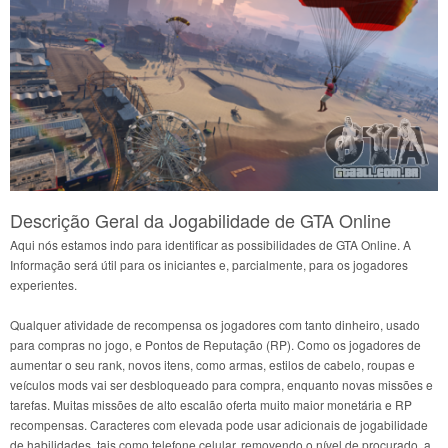
Descrição Geral da Jogabilidade de GTA Online
Aqui nós estamos indo para identificar as possibilidades de GTA Online. A
Informação será útil para os iniciantes e, parcialmente, para os jogadores
experientes.
Qualquer atividade de recompensa os jogadores com tanto dinheiro, usado
para compras no jogo, e Pontos de Reputação (RP). Como os jogadores de
aumentar o seu rank, novos itens, como armas, estilos de cabelo, roupas e
veículos mods vai ser desbloqueado para compra, enquanto novas missões e
tarefas. Muitas missões de alto escalão oferta muito maior monetária e RP
recompensas. Caracteres com elevada pode usar adicionais de jogabilidade
de habilidades, tais como telefone celular, removendo o nível de procurado, a