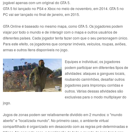
jogável apenas com um original do GTA 5.
GTA 5 foi lançado no PS4 e Xbox no meio de novembro, em 2014. GTA 5 no
PC vai ser lançado no final de janeiro, em 2015.
GTA Online é baseado no mesmo mapa, como GTA 5. Os jogadores podem
viajar por todo o mundo e de interagir com o mapa e outros usuários de
diferentes países. Cada jogador tenta fazer com que o seu personagem único.
Para este efeito, os jogadores que comprar imóveis, veículos, roupas, aviões,
armas e outros itens disponíveis no jogo.
Equipes e individual, os jogadores
podem participar em diferentes tipos de
atividades: ataques a gangues locais,
roubando caminhões, desafiar outros
jogadores para Imprompu corridas e
outros. Várias dessas atividades são
exclusivas para o modo multiplayer do
jogo.
Jogos de zonas podem ser relativamente dividido em 2 mundos: o "mundo
aberto" e "localizada mundo". No primeiro caso, o ambiente virtual
compartilhado é organizado em desacordo com as regras pré-determinadas e