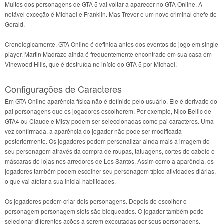
Muitos dos personagens de GTA 5 vai voltar a aparecer no GTA Online. A
notável exceção é Michael e Franklin. Mas Trevor e um novo criminal chefe de
Gerald.
Cronologicamente, GTA Online é definida antes dos eventos do jogo em single
player. Martin Madrazo ainda é frequentemente encontrado em sua casa em
Vinewood Hills, que é destruída no início do GTA 5 por Michael.
Configurações de Caracteres
Em GTA Online aparência física não é definido pelo usuário. Ele é derivado do
pai personagens que os jogadores escolherem. Por exemplo, Nico Bellic de
GTA4 ou Claude e Misty podem ser seleccionadas como pai caracteres. Uma
vez confirmada, a aparência do jogador não pode ser modificada
posteriormente. Os jogadores podem personalizar ainda mais a imagem do
seu personagem através da compra de roupas, tatuagens, cortes de cabelo e
máscaras de lojas nos arredores de Los Santos. Assim como a aparência, os
jogadores também podem escolher seu personagem típico atividades diárias,
o que vai afetar a sua inicial habilidades.
Os jogadores podem criar dois personagens. Depois de escolher o
personagem personagem slots são bloqueados. O jogador também pode
selecionar diferentes ações a serem executadas por seus personagens.