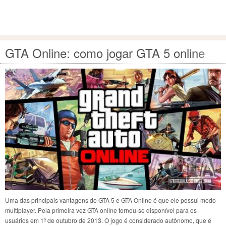
GTA Online: como jogar GTA 5 online
Uma das principais vantagens de GTA 5 e GTA Online é que ele possui modo
multiplayer. Pela primeira vez GTA online tornou-se disponível para os
usuários em 1º de outubro de 2013. O jogo é considerado autônomo, que é