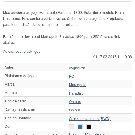
Mod adiciona ao jogo Marcopolo Paradiso 1800. Substitui o modelo Bruta
Dashound. Este confortável bi-nível de ônibus de passageiros. Projetados
para longa distância, o transporte interurbano.
Para fazer o download Marcopolo Paradiso 1800 para GTA 5, use o link
abaixo.
Adicionado:
black_god
17.03.2016 11:10:08
Autor
vagner-zn
Plataforma de jogos
PC
Marca
Marcopolo
Modelo
Paradiso
Tipo de carro
Ônibus
Carroçaria de carro
Ônibus
Tipo de unidade
As rodas traseiras (RWD)
Cor
Download OpenIV para