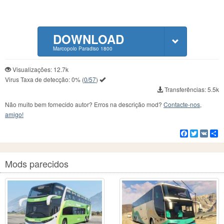
DOWNLOAD
Marcopolo Paradiso 1800
Visualizações: 12.7k
Virus Taxa de detecção:
0%
(
0/57
)
Transferências: 5.5k
Não muito bem fornecido autor? Erros na descrição mod?
Contacte-nos,
amigo!
Facebook
Twitter
VK
C
Mods parecidos