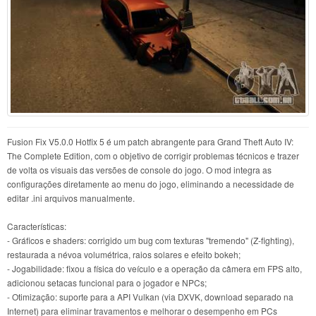
Fusion Fix V5.0.0 Hotfix 5 é um patch abrangente para Grand Theft Auto IV:
The Complete Edition, com o objetivo de corrigir problemas técnicos e trazer
de volta os visuais das versões de console do jogo. O mod integra as
configurações diretamente ao menu do jogo, eliminando a necessidade de
editar .ini arquivos manualmente.
Características:
- Gráficos e shaders: corrigido um bug com texturas "tremendo" (Z-fighting),
restaurada a névoa volumétrica, raios solares e efeito bokeh;
- Jogabilidade: fixou a física do veículo e a operação da câmera em FPS alto,
adicionou setacas funcional para o jogador e NPCs;
- Otimização: suporte para a API Vulkan (via DXVK, download separado na
Internet) para eliminar travamentos e melhorar o desempenho em PCs