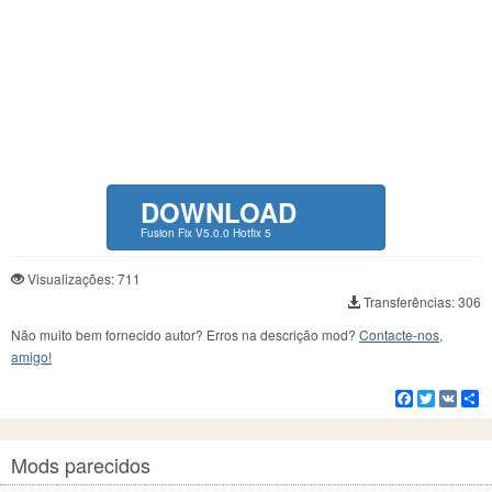
DOWNLOAD
Fusion Fix V5.0.0 Hotfix 5
Visualizações: 711
Transferências: 306
Não muito bem fornecido autor? Erros na descrição mod?
Contacte-nos,
amigo!
Facebook
Twitter
VK
C
Mods parecidos