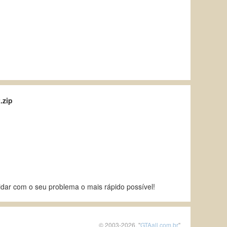
.zip
idar com o seu problema o mais rápido possível!
© 2003-2026, "
GTAall.com.br
"